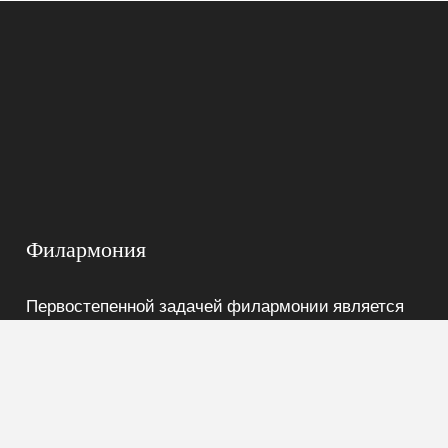
Филармония
Первостепенной задачей филармонии является
пропаганда классического наследия мировой
музыкальной культуры, а также произведений
марийских композиторов.