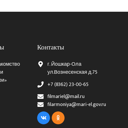
ты
Контакты
акомство
г. Йошкар-Ола
ми
ул.Вознесенская д.75
ри»
+7 (8362) 23-00-65
filmariel@mail.ru
filarmoniya@mari-el.gov.ru