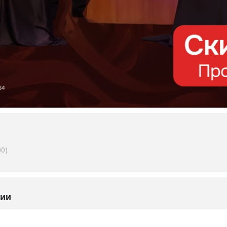
0)
тии