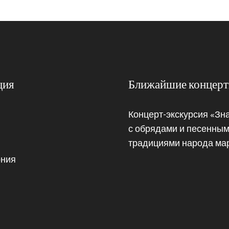
ция
Ближайшие концер
Концерт-экскурсия «Зн
с обрядами и песенны
традициями народа ма
ния
ы